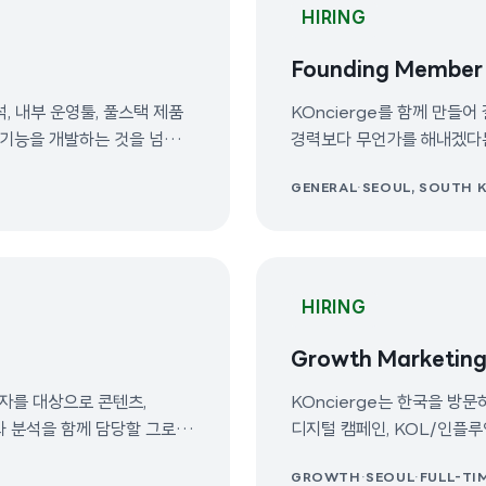
HIRING
Founding Membe
석, 내부 운영툴, 풀스택 제품
KOncierge를 함께 만들어
기능을 개발하는 것을 넘어,
경력보다 무언가를 해내겠다
스 데이터를 확장 가능한 제품
GENERAL
·
SEOUL, SOUTH 
 기술적 의사결정을 내리며,
 팀과 긴밀히 협업할 수 있는
HIRING
Growth Marketing
행자를 대상으로 콘텐츠,
KOncierge는 한국을 방
과 분석을 함께 담당할 그로스
디지털 캠페인, KOL/인플루
Marketing Intern을 찾고 있습니다. 스타트업
GROWTH
·
SEOUL
·
FULL-TI
 확장과 관련된 업무도 함께
마케팅, 성과 기반 그로스 