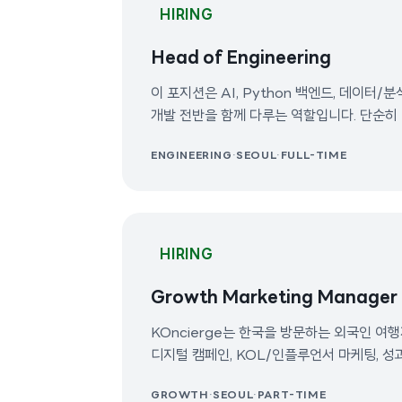
HIRING
Head of Engineering
이 포지션은 AI, Python 백엔드, 데이터/분
개발 전반을 함께 다루는 역할입니다. 단순히 
실제 유저 대화, 운영 워크플로우, 여행 서비
ENGINEERING
·
SEOUL
·
FULL-TIME
인프라로 전환하는 역할을 담당합니다. 초기 스타트업에 적합한 핸즈온
리더십 포지션입니다. 직접 코드를 작성하고,
빠르게 제품을 만들고, 비즈니스·운영·그로스
분을 찾습니다.
HIRING
Growth Marketing Manager
KOncierge는 한국을 방문하는 외국인 여
디지털 캠페인, KOL/인플루언서 마케팅, 성
마케터를 찾고 있습니다. 주요 타깃 시장은 미국, 싱가포르,
GROWTH
·
SEOUL
·
PART-TIME
말레이시아이며, 필요에 따라 동남아시아 시장